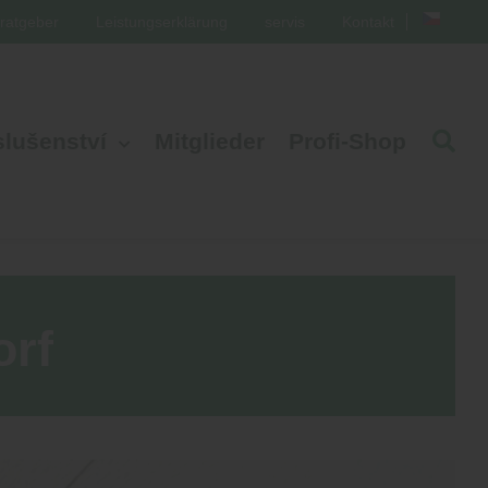
ratgeber
Leistungserklärung
servis
Kontakt
slušenství
Mitglieder
Profi-Shop
orf