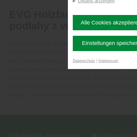
Details anzeigen
EVG Holzfachmarkt Ebers
Alle Cookies akzeptier
podlahy z vinylu.
Einstellungen speiche
Nechte se zavést do neobvyklého světa bydlení. Vi
jsou se svými strukturovanými povrchy uměleckým dí
ale i moderní dekory nechají vyniknout Vaši vinylov
Datenschutz
|
Impressum
vypadají jako kámen, ale jsou příjemně teplé. Vinyl
nemůže povrch podlahy poškodit. Rozlejete-li kávu, č
čistá. Podlaha z vinylu je nenáročná na údržbu a st
podlahu. Přijďte do dřevoobchodu v Ebersbachu v reg
EVG Ostsächs. Meisterbetriebe
info@evg-holz.d