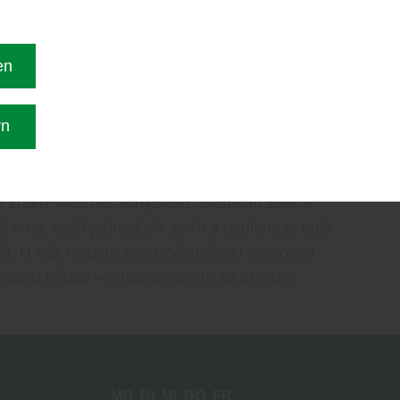
bach – Váš expert pro
en
rn
nylové podlahy od EVG Holzfachnarkt Ebersbach
lem kultury moderního bydlení. Krásné rustikální,
ou podlahu téměř jako dřevo. Dekory imitující kámen,
 je znám svou nenáchylností. Sluneční záření
i víno, stačí jednoduše setřít a podlaha je opět
álá. U nás najdete svou vyjímečnou vinylovou
ionu Lőbau – Zittau a nechte se okouzlit.
e
MO
DI
MI
DO
FR