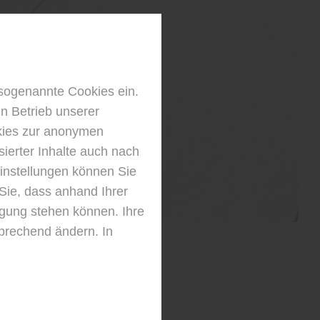
sogenannte Cookies ein.
n Betrieb unserer
kies zur anonymen
sierter Inhalte auch nach
instellungen können Sie
Sie, dass anhand Ihrer
fügung stehen können. Ihre
sprechend ändern. In