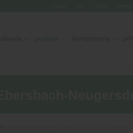
Kataloge
Blog
Lexika
Wissens
zahrada
podlaha
komponenty
pří
 Ebersbach-Neugersd