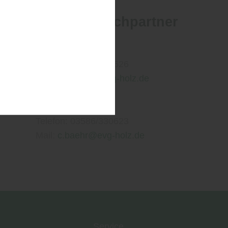
Ihre Ansprechpartner
Daniel Große
Telefon: 03586/330626
Mail:
d.grosse@evg-holz.de
Carsten Bähr
Telefon: 03586/330623
Mail:
c.baehr@evg-holz.de
Service