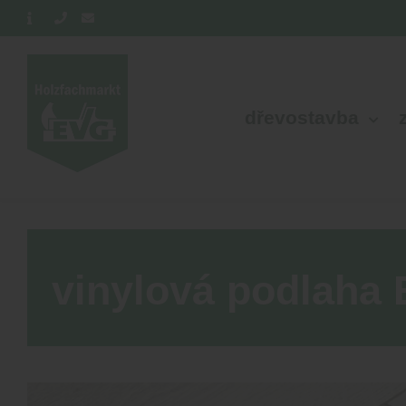
dřevostavba
vinylová podlaha