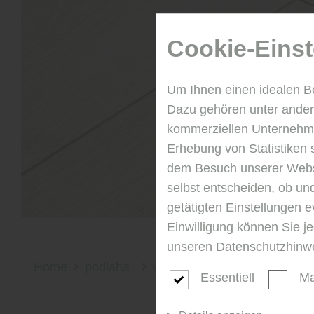
Cookie-Einst
Um Ihnen einen idealen B
Dazu gehören unter andere
kommerziellen Unternehme
Erhebung von Statistiken 
dem Besuch unserer Webse
selbst entscheiden, ob un
getätigten Einstellungen e
Einwilligung können Sie j
unseren
Datenschutzhinw
Home
podlaha
vinylová podlaha
Essentiell
Ma