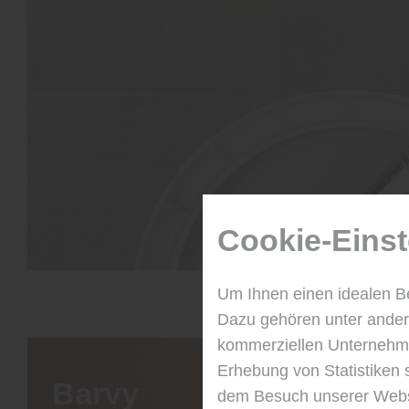
Cookie-Einst
Um Ihnen einen idealen B
Dazu gehören unter andere
kommerziellen Unternehme
Erhebung von Statistiken 
Barvy
dem Besuch unserer Webse