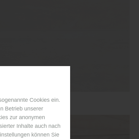
sogenannte Cookies ein.
n Betrieb unserer
kies zur anonymen
sierter Inhalte auch nach
instellungen können Sie