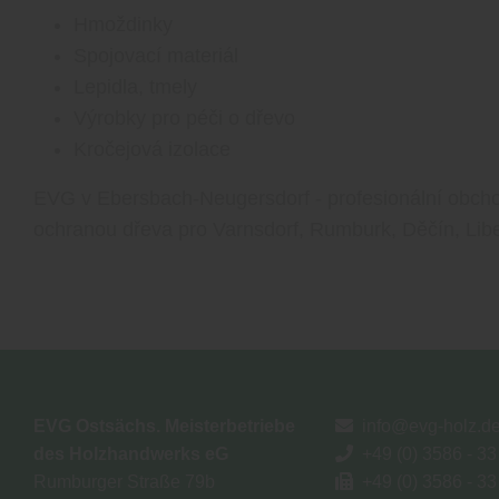
Hmoždinky
Spojovací materiál
Lepidla, tmely
Výrobky pro péči o dřevo
Kročejová izolace
EVG v Ebersbach-Neugersdorf - profesionální obcho
ochranou dřeva pro Varnsdorf, Rumburk, Děčín, Libe
EVG Ostsächs. Meisterbetriebe
info@evg-holz.d
des Holzhandwerks eG
+49 (0) 3586 - 33
Rumburger Straße 79b
+49 (0) 3586 - 33