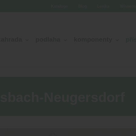
Kataloge
Blog
Lexika
Wissens
zahrada
podlaha
komponenty
pří
rsbach-
Neugersdorf