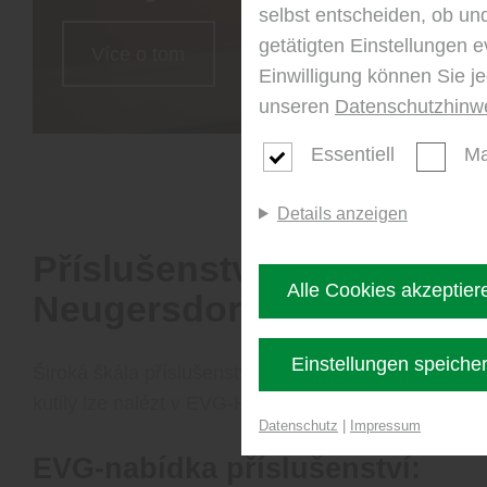
selbst entscheiden, ob un
getätigten Einstellungen e
Více o tom
Einwilligung können Sie j
unseren
Datenschutzhinw
Essentiell
Ma
Details anzeigen
Příslušenství od EVG Hol
Alle Cookies akzeptier
Neugersdorf
Einstellungen speiche
Široká škála příslušenství ideální pro práci na stavb
kutily lze nalézt v EVG-Holz Ebersbach-Neugersdorf
Datenschutz
|
Impressum
EVG-nabídka příslušenství: