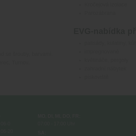
Kročejová izolace
Parozábrana
EVG-nabídka pří
palisády, kulatiny, kůl
impregnované
d se šrouby, barvami,
květináče, pergoly
rec, Turnov.
zahradní nábytek
pískoviště
e
MO
DI
MI
DO
FR
 06-0
07:00
17:00 Uhr
 06-20
SA