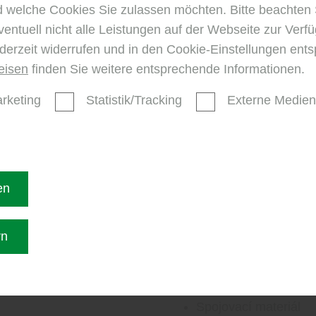
d welche Cookies Sie zulassen möchten. Bitte beachten 
ventuell nicht alle Leistungen auf der Webseite zur Ver
více o tom
ederzeit widerrufen und in den Cookie-Einstellungen ent
eisen
finden Sie weitere entsprechende Informationen.
rketing
Statistik/Tracking
Externe Medien
EVG-nabídka př
z Ebersbach-
krytinám:
en
Podlahové lišty
Přechodové profily, u
rn
ě, při renovacích a domací
ukončovací lišty, vnit
.
Prostředky pro péči o
Barvy a laky
Spojovací materiál