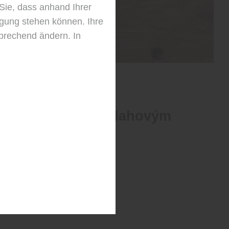
Sie, dass anhand Ihrer
fügung stehen können. Ihre
sprechend ändern. In
íslušenství k podlahovým
končovací profily
řními rohy, vnější rohy
 podlahové krytiny