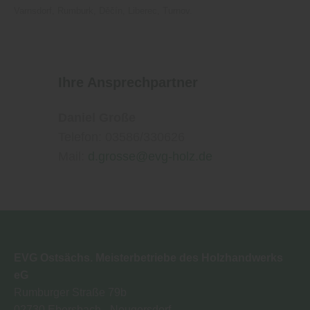
Datenschutzhinweisen
finden Sie weitere
Varnsdorf, Rumburk, Děčín, Liberec, Turnov.
entsprechende Informationen.
Ihre Ansprechpartner
Daniel Große
Telefon: 03586/330626
Mail:
d.grosse@evg-holz.de
EVG Ostsächs. Meisterbetriebe des Holzhandwerks
eG
Rumburger Straße 79b
02730
Ebersbach - Neugersdorf