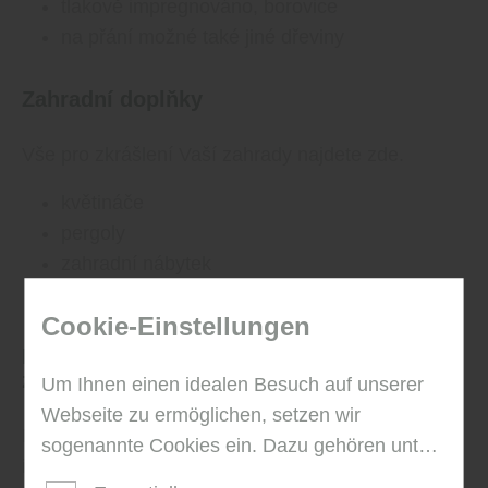
tlakově impregnováno, borovice
na přání možné také jiné dřeviny
Zahradní doplňky
Vše pro zkrášlení Vaší zahrady najdete zde.
květináče
pergoly
zahradní nábytek
pískoviště
Cookie-Einstellungen
Exkluzivní atmosféra bydlení v moderním
zahradním domku
Um Ihnen einen idealen Besuch auf unserer
Webseite zu ermöglichen, setzen wir
Nová generace zahradních domů je flexibilní,
sogenannte Cookies ein. Dazu gehören unter
individuální a multifunkční. Odpočinek a relaxace v
anderem Cookies, die für die Steuerung und