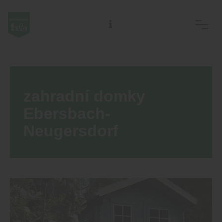
EVG Ostsächs. Meisterbetriebe des Holzhandwerks eG
zahradní domky
Ebersbach-
Neugersdorf